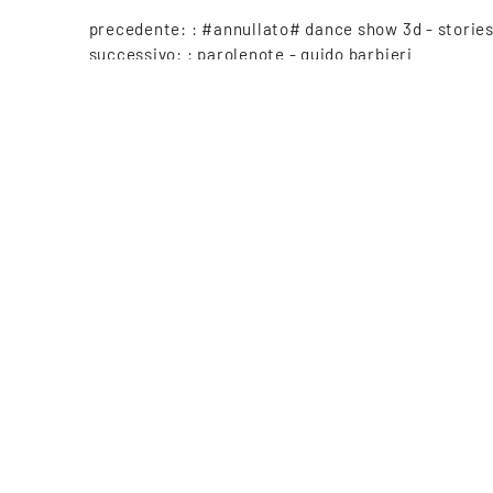
precedente: :
#annullato# dance show 3d - storie
successivo: :
parolenote - guido barbieri
Copyright © 2021-2026 Teatro Sociale Mantova, tutti i diritti riserv
Piazza Felice Cavallotti, 14, 46100 Mantova