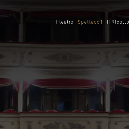
Il teatro
Spettacoli
Il Ridott
Storia
Il rido
Le sale
Affitta
Affitta il Teatro
Archiv
Ridott
Sostieni il Teatro