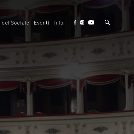
o del Sociale
Eventi
Info
tto del Teatro
Biglietteria
 il ridotto
Contatti
io Eventi del
Dove siamo
o
Dove Parcheggiare