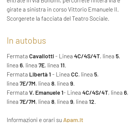
entrate in via Bonomi, percorrete l'intera via e
girate a sinistra in corso Vittorio Emanuele II.
Scorgerete la facciata del Teatro Sociale.
In autobus
Fermata
Cavallotti
- Linea
4C/
4S/
4T
, linea
5
,
linea
6
, linea
7E
, linea
11
.
Fermata
Libertà 1
- Linea
CC
, linea
5
,
linea
7E/
7M
, linea
8
, linea
9
.
Fermata
V. Emanuele 1
- Linea
4C/
4S/
4T
, linea
6
,
linea
7E/
7M
, linea
8
, linea
9
, linea
12
.
Informazioni e orari su
Apam.it