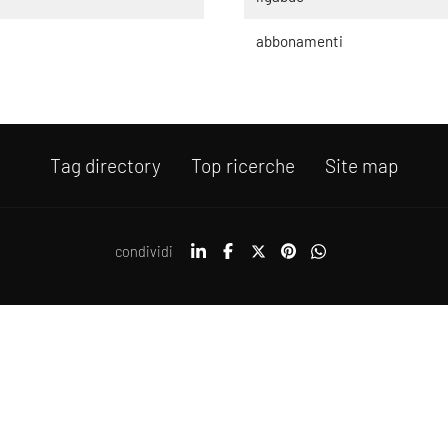
abbonamenti
Tag directory
Top ricerche
Site map
condividi
ati