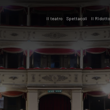
Il teatro
Spettacoli
Il Ridott
Storia
Il rido
Le sale
Affitta
Affitta il Teatro
Archiv
Ridott
Sostieni il Teatro