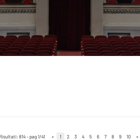
Risultati: 814 - pag 1/41
«
1
2
3
4
5
6
7
8
9
10
»