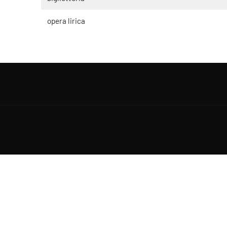
opera lirica
Copyright © 2021-2026 Teatro Sociale Mantova, tutti i diritti riserv