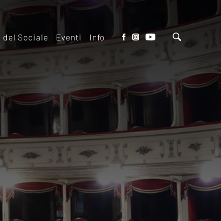
o del Sociale
Eventi
Info
tto del Teatro
Biglietteria
 il ridotto
Contatti
io Eventi del
Dove siamo
o
Dove Parcheggiare