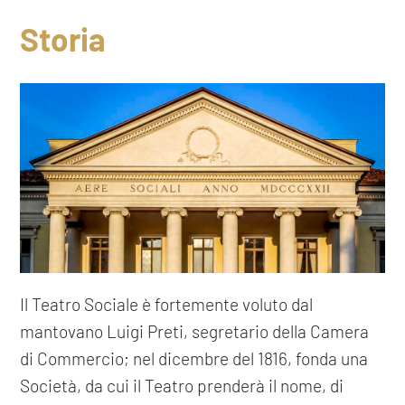
LE SALE
Storia
AFFITTA IL TEATRO
SOSTIENI IL TEATRO
Il Teatro Sociale è fortemente voluto dal
mantovano Luigi Preti, segretario della Camera
di Commercio; nel dicembre del 1816, fonda una
Società, da cui il Teatro prenderà il nome, di