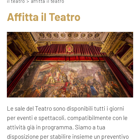
STORIA
il teatro
>
affitta il teatro
LE SALE
Affitta il Teatro
AFFITTA IL TEATRO
SOSTIENI IL TEATRO
Le sale del Teatro sono disponibili tutti i giorni
per eventi e spettacoli, compatibilmente con le
attività già in programma. Siamo a tua
disposizione per stabilire insieme un preventivo