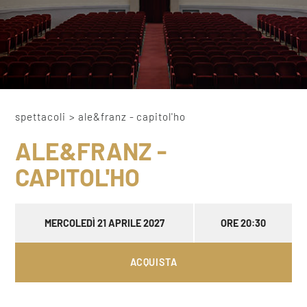
spettacoli
>
ale&franz - capitol'ho
ALE&FRANZ -
CAPITOL'HO
MERCOLEDÌ 21 APRILE 2027
ORE 20:30
ACQUISTA