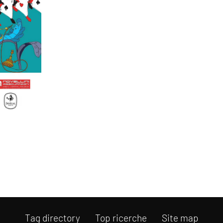
Tag directory
Top ricerche
Site map