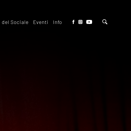
o del Sociale
Eventi
Info
tto del Teatro
Biglietteria
 il ridotto
Contatti
io Eventi del
Dove siamo
o
Dove Parcheggiare