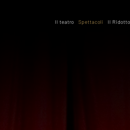
Il teatro
Spettacoli
Il Ridott
Storia
Il rido
Le sale
Affitta
Affitta il Teatro
Archiv
Ridott
Sostieni il Teatro