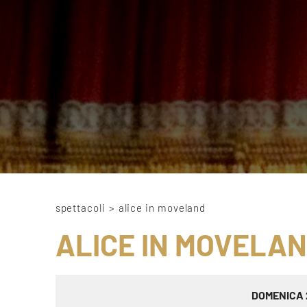
spettacoli
>
alice in moveland
ALICE IN MOVELA
DOMENICA 