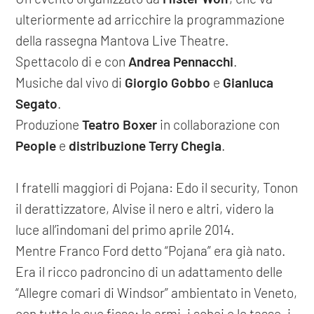
ulteriormente ad arricchire la programmazione
della rassegna Mantova Live Theatre.
Spettacolo di e con
Andrea Pennacchi
.
Musiche dal vivo di
Giorgio Gobbo
e
Gianluca
Segato
.
Produzione
Teatro Boxer
in collaborazione con
People
e
distribuzione Terry Chegia
.
I fratelli maggiori di Pojana: Edo il security, Tonon
il derattizzatore, Alvise il nero e altri, videro la
luce all’indomani del primo aprile 2014.
Mentre Franco Ford detto “Pojana” era già nato.
Era il ricco padroncino di un adattamento delle
“Allegre comari di Windsor” ambientato in Veneto,
con tutte le sue fisse: le armi, i schei e le tasse, i