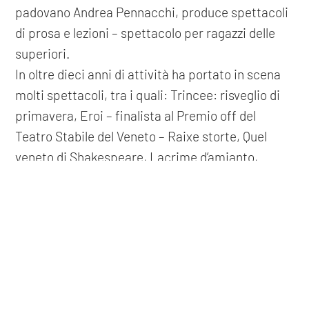
padovano Andrea Pennacchi, produce spettacoli
di prosa e lezioni – spettacolo per ragazzi delle
superiori.
In oltre dieci anni di attività ha portato in scena
molti spettacoli, tra i quali: Trincee: risveglio di
primavera, Eroi – finalista al Premio off del
Teatro Stabile del Veneto – Raixe storte, Quel
veneto di Shakespeare, Lacrime d’amianto,
Imprenditori e
COOKIE
Cena con l'apocalisse, scritta a quattro mani con
Natalino Balasso e l’ultimo monologo di
Questo sito web utilizza i cookie. Maggiori informazioni sui cookie
Pennacchi Mio padre, appunti sulla guerra civile.
sono disponibili a
questo link
. Continuando ad utilizzare questo
Insieme a Francesco Gerardi e con la guida di
sito si acconsente all'utilizzo dei cookie durante la navigazione.
Gigi dall'Aglio, nel 2018 è nata La ferita nascosta –
ACCETTA
come ho conosciuto Aldo Moro, i suoi rapitori e