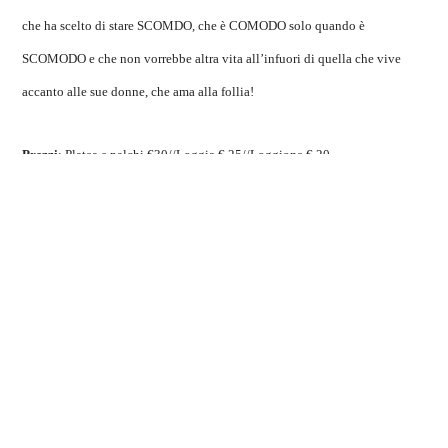
che ha scelto di stare SCOMDO, che è COMODO solo quando è
SCOMODO e che non vorrebbe altra vita all’infuori di quella che vive
accanto alle sue donne, che ama alla follia!
Prezzi
: Platea e palchi €30//Loggia € 25//Loggione € 20
Evento a cura di Shining Production
COOKIE
Questo sito web utilizza i cookie. Maggiori informazioni sui cookie
precedente: :
tempo d’orchestra
sono disponibili a
questo link
. Continuando ad utilizzare questo
successivo: :
holberg e il cavallo blu
sito si acconsente all'utilizzo dei cookie durante la navigazione.
spettacoli
ACCETTA
condividi