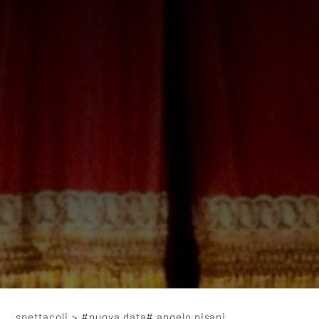
spettacoli
>
#nuova data# angelo pisani