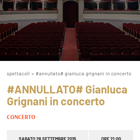
spettacoli
>
#annullato# gianluca grignani in concerto
#ANNULLATO# Gianluca
Grignani in concerto
CONCERTO
SABATO 26 SETTEMBRE 2015
ORE 21:00