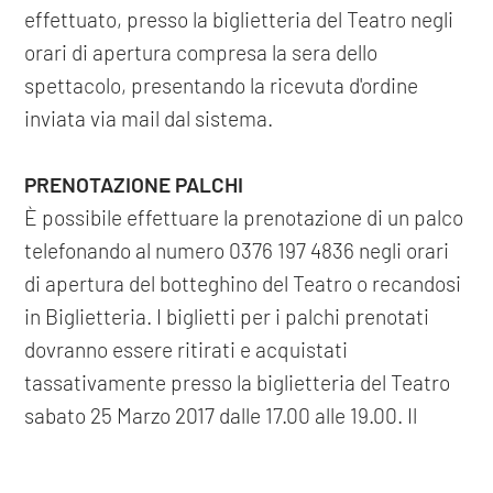
effettuato, presso la biglietteria del Teatro negli
orari di apertura compresa la sera dello
spettacolo, presentando la ricevuta d'ordine
inviata via mail dal sistema.
PRENOTAZIONE PALCHI
È possibile effettuare la prenotazione di un palco
telefonando al numero 0376 197 4836 negli orari
di apertura del botteghino del Teatro o recandosi
in Biglietteria. I biglietti per i palchi prenotati
dovranno essere ritirati e acquistati
tassativamente presso la biglietteria del Teatro
sabato 25 Marzo 2017 dalle 17.00 alle 19.00. Il
palco prenotato verrà assegnato tra i palchi liberi
e in base all'ordine di prenotazione. I palchi non
COOKIE