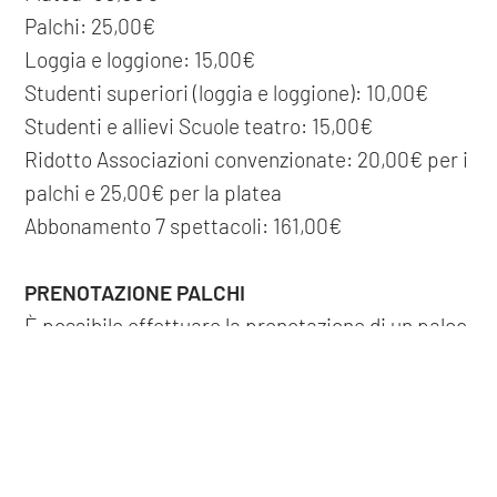
Palchi: 25,00€
Loggia e loggione: 15,00€
Studenti superiori (loggia e loggione): 10,00€
Studenti e allievi Scuole teatro: 15,00€
Ridotto Associazioni convenzionate: 20,00€ per i
palchi e 25,00€ per la platea
Abbonamento 7 spettacoli: 161,00€
PRENOTAZIONE PALCHI
È possibile effettuare la prenotazione di un palco
telefonando ai numeri 0376 197 4836 / 0376 159
COOKIE
0869 negli orari di apertura o recandosi al Box
Office di Corso Umberto I, 12. Il palco prenotato
Questo sito web utilizza i cookie. Maggiori informazioni sui cookie
verrà assegnato tra i palchi liberi e in base
sono disponibili a
questo link
. Continuando ad utilizzare questo
sito si acconsente all'utilizzo dei cookie durante la navigazione.
all'ordine di prenotazione. I palchi non prenotati e