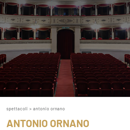
spettacoli
>
antonio ornano
ANTONIO ORNANO