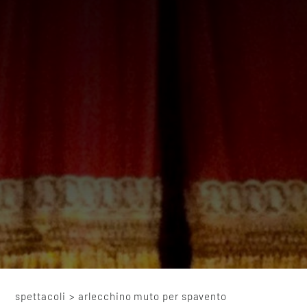
spettacoli
>
arlecchino muto per spavento