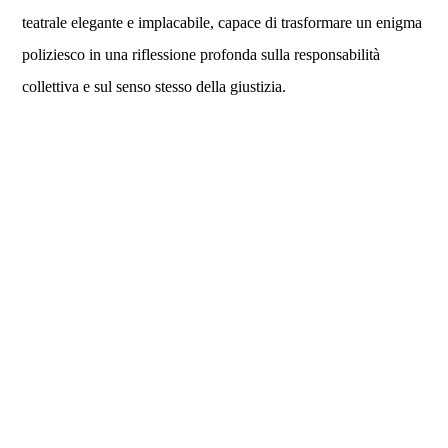
teatrale elegante e implacabile, capace di trasformare un enigma
poliziesco in una riflessione profonda sulla responsabilità
collettiva e sul senso stesso della giustizia.
COOKIE
precedente: :
la traviata
Questo sito web utilizza i cookie. Maggiori informazioni sui cookie
successivo: :
riccardo iii
sono disponibili a
questo link
. Continuando ad utilizzare questo
sito si acconsente all'utilizzo dei cookie durante la navigazione.
spettacoli
ACCETTA
condividi