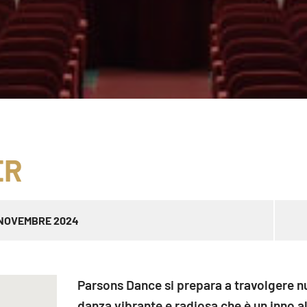
ER
 NOVEMBRE 2024
Parsons Dance si prepara a travolgere nu
danza vibrante e radiosa che è un inno al