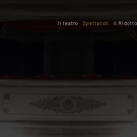
Il teatro
Spettacoli
Il Ridott
Storia
Il rido
Le sale
Affitta
Affitta il Teatro
Archiv
Ridott
Sostieni il Teatro