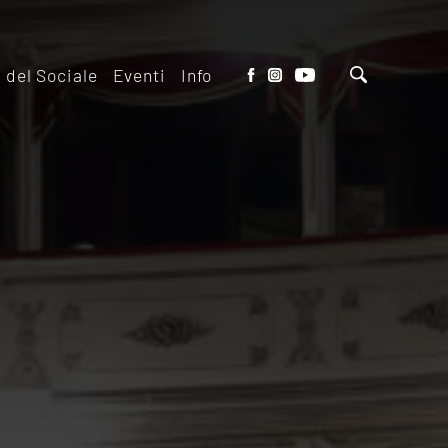
o del Sociale
Eventi
Info
tto del Teatro
Biglietteria
 il ridotto
Contatti
io Eventi del
Dove siamo
o
Dove Parcheggiare