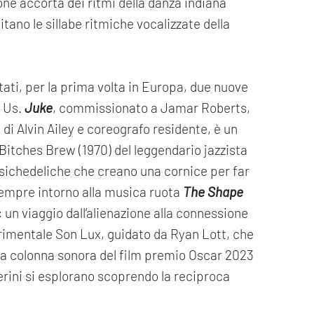
e accorta dei ritmi della danza indiana
itano le sillabe ritmiche vocalizzate della
ti, per la prima volta in Europa, due nuove
f Us.
Juke
, commissionato a Jamar Roberts,
di Alvin Ailey e coreografo residente, è un
Bitches Brew (1970) del leggendario jazzista
 psichedeliche che creano una cornice per far
. Sempre intorno alla musica ruota
The Shape
: un viaggio dall’alienazione alla connessione
rimentale Son Lux, guidato da Ryan Lott, che
 la colonna sonora del film premio Oscar 2023
erini si esplorano scoprendo la reciproca