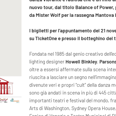
nuovo tour, dal titolo Balance of Power
da Mister Wolf per la rassegna Mantova 
I biglietti per l’appuntamento del 21 nov
su TicketOne e presso il botteghino del 
Fondata nel 1985 dal genio creativo dell’
lighting designer
Howell Binkley
,
Parson
oltre a essersi affermate sulla scena in
riuscita a lasciare un segno nell’immagi
divenute veri e propri “cult” della danza m
sono già andati in scena in più di 445 citt
importanti teatri e festival del mondo, f
Arts di Washington, Sydney Opera House, 
Fenice di Venezia e Teatro Municipal di R