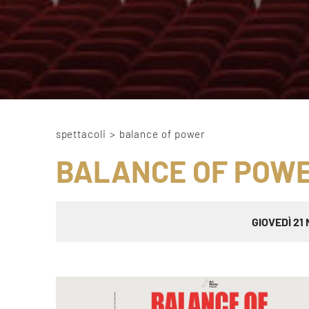
spettacoli
>
balance of power
BALANCE OF POW
GIOVEDÌ 21