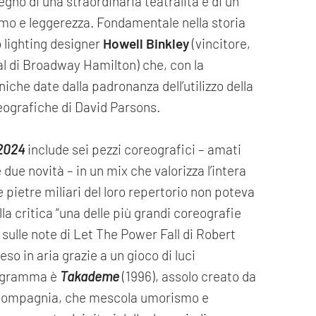
egno di una straordinaria teatralità e di un
ismo e leggerezza. Fondamentale nella storia
o lighting designer
Howell Binkley
(vincitore,
ical di Broadway Hamilton) che, con la
eniche date dalla padronanza dell’utilizzo della
eografiche di David Parsons.
 2024
include sei pezzi coreografici – amati
due novità – in un mix che valorizza l’intera
e pietre miliari del loro repertorio non poteva
alla critica “una delle più grandi coreografie
 sulle note di Let The Power Fall di Robert
so in aria grazie a un gioco di luci
rogramma è
Takademe
(1996), assolo creato da
a compagnia, che mescola umorismo e