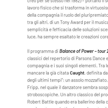
creò per sé stesso nel 1982) – portano il s
lavoro fisico che si trasforma in virtuos
della compagnia il ruolo del pluripremiat
tra gli altri, di un Tony Award per il mus
semplicità e l’efficacia delle soluzioni sc
luce, ha sempre esaltato le creazioni cor
Il programma di
Balance of Power – tour
classici del repertorio di Parsons Dance e 
compagnia e i suoi singoli elementi. Tra l
mancare la già citata
Caught
, definita d
degli ultimi tempi”: un assolo mozzafiato,
Fripp, nel quale il danzatore sembra sospe
stroboscopiche. Un altro classico del p
Robert Battle quando era ballerino dell