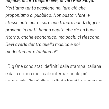
inglese, ai loro migliori live, ai veri Pink Floyd
.
Mettiamo tanta passione nel fare ciò che
proponiamo al pubblico. Non basta rifare le
stesse note per essere una tribute band. Oggi ci
provano in tanti, hanno capito che c’è un buon
ritorno, anche economico, ma pochi ci riescono.
Devi averla dentro quella musica e noi
modestamente l’abbiamo!”.
I Big One sono stati definiti dalla stampa italiana
e dalla critica musicale internazionale più
autorevole, “la migliore Tribute Band Europea per
l’esecuzione della musica dei Pink Floyd”, in
COOKIE
particolare per le versioni Live dei più celebri
concerti della band inglese.
Questo sito web utilizza i cookie. Maggiori informazioni sui cookie