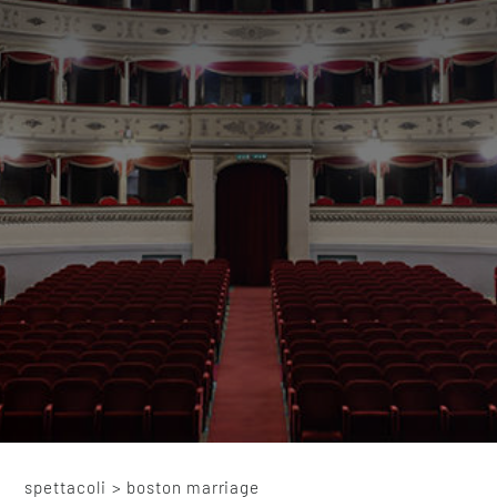
spettacoli
>
boston marriage