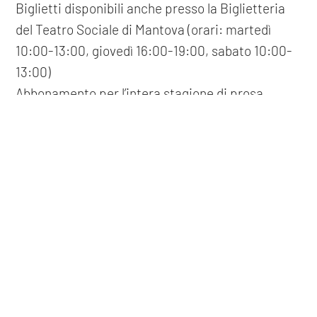
Biglietti disponibili anche presso la Biglietteria
del Teatro Sociale di Mantova (orari: martedì
10:00-13:00, giovedì 16:00-19:00, sabato 10:00-
13:00)
Abbonamento per l’intera stagione di prosa
disponibile a prezzo vantaggioso.
COOKIE
Questo sito web utilizza i cookie. Maggiori informazioni sui cookie
precedente: :
carlo buccirosso
sono disponibili a
questo link
. Continuando ad utilizzare questo
successivo: :
paolo cevoli
sito si acconsente all'utilizzo dei cookie durante la navigazione.
spettacoli
ACCETTA
condividi