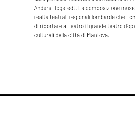
Anders Högstedt. La composizione musical
realtà teatrali regionali lombarde che Fond
di riportare a Teatro il grande teatro d’op
culturali della città di Mantova.
Tag directory
Top ricerche
Site map
condividi