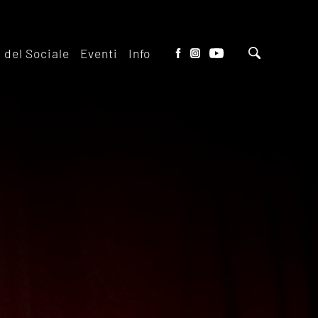
o del Sociale
Eventi
Info
tto del Teatro
Biglietteria
 il ridotto
Contatti
io Eventi del
Dove siamo
o
Dove Parcheggiare