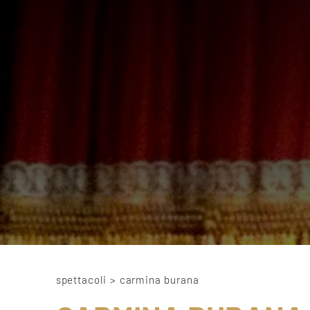
spettacoli
>
carmina burana