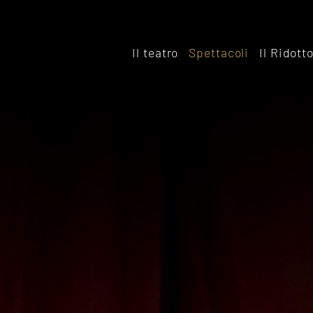
Il teatro
Spettacoli
Il Ridott
Storia
Il rido
Le sale
Affitta
Affitta il Teatro
Archiv
Ridott
Sostieni il Teatro