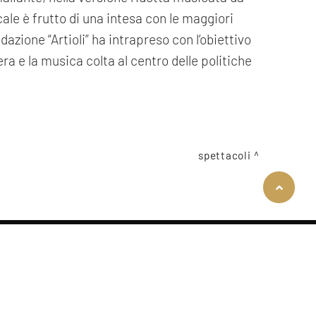
e è frutto di una intesa con le maggiori
azione “Artioli” ha intrapreso con l’obiettivo
era e la musica colta al centro delle politiche
spettacoli
COOKIE
Questo sito web utilizza i cookie. Maggiori informazioni sui cookie sono
disponibili a
questo link
. Continuando ad utilizzare questo sito si