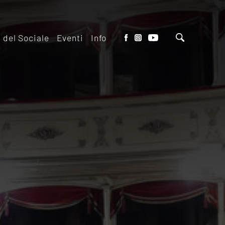
o del Sociale
Eventi
Info
tto del Teatro
Biglietteria
 il ridotto
Contatti
io Eventi del
Dove siamo
o
Dove Parcheggiare