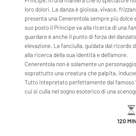
Principe, in una maniera che lo spettatore non
loro dolori. La danza è gioiosa, vivace, frizzan
presenta una Cenerentola sempre più dolce e
suo posto il Principe va alla ricerca di una fa
guardare è anche il punto di forza del danzator
elevazione. La fanciulla, guidata dal ricordo 
alla ricerca della sua identità e dell'amore.
Cenerentola non è solamente un personaggio 
soprattutto una creatura che palpita, induce
Tutto intepretato perfettamente dal famoso "
cui si culla nel sogno esoterico di una scenogra
120 MI