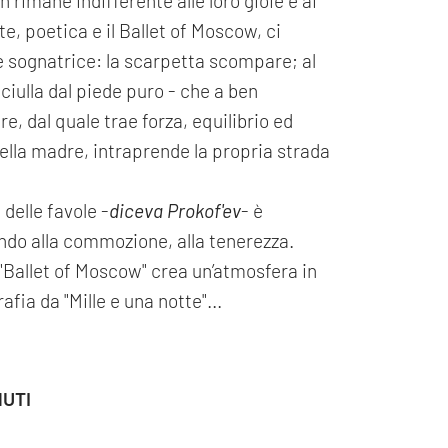
 rimane indifferente alle loro gioie e ai
te, poetica e il Ballet of Moscow, ci
 sognatrice: la scarpetta scompare; al
nciulla dal piede puro - che a ben
e, dal quale trae forza, equilibrio ed
della madre, intraprende la propria strada
delle favole -
diceva Prokof'ev
- è
ndo alla commozione, alla tenerezza.
Ballet of Moscow" crea un’atmosfera in
fia da "Mille e una notte"...
NUTI