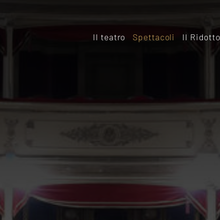
Il teatro
Spettacoli
Il Ridott
Storia
Il rido
Le sale
Affitta
Affitta il Teatro
Archiv
Ridott
Sostieni il Teatro