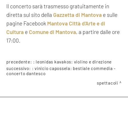
Il concerto sarà trasmesso gratuitamente in
diretta sul sito della
Gazzetta di Mantova
e sulle
pagine Facebook
Mantova Città d'Arte e di
Cultura
e
Comune di Mantova
, a partire dalle ore
17:00.
precedente: :
leonidas kavakos: violino e direzione
successivo: :
vinicio capossela: bestiale commedia -
concerto dantesco
spettacoli
COOKIE
condividi
Questo sito web utilizza i cookie. Maggiori informazioni sui cookie