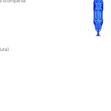
lla scomparsa
luta)