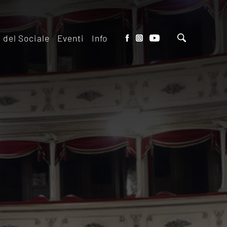
o del Sociale
Eventi
Info
tto del Teatro
Biglietteria
 il ridotto
Contatti
io Eventi del
Dove siamo
o
Dove Parcheggiare