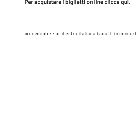
Per acquistare i biglietti on line clicca qui
.
precedente: :
orchestra italiana bagutti in concer
successivo: :
un senso che vale una vita