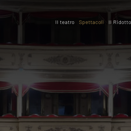
Il teatro
Spettacoli
Il Ridott
Storia
Il rido
Le sale
Affitta
Affitta il Teatro
Archiv
Ridott
Sostieni il Teatro