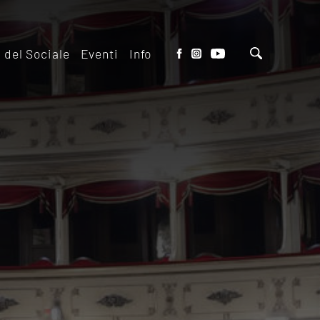
o del Sociale
Eventi
Info
tto del Teatro
Biglietteria
 il ridotto
Contatti
io Eventi del
Dove siamo
o
Dove Parcheggiare