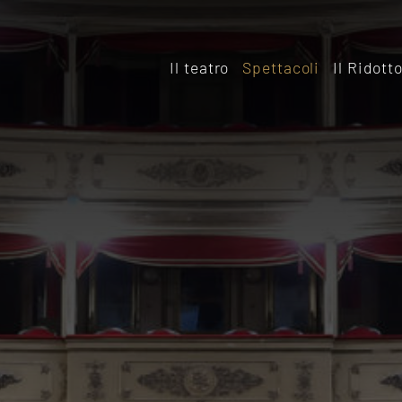
Il teatro
Spettacoli
Il Ridott
Storia
Il rido
Le sale
Affitta
Affitta il Teatro
Archiv
Ridott
Sostieni il Teatro