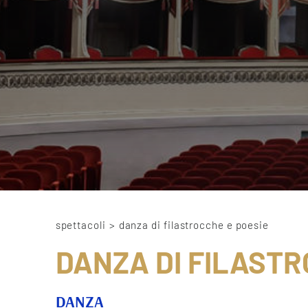
spettacoli
>
danza di filastrocche e poesie
DANZA DI FILASTR
DANZA