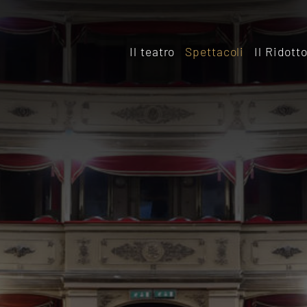
Il teatro
Spettacoli
Il Ridott
Storia
Il rido
Le sale
Affitta
Affitta il Teatro
Archiv
Ridott
Sostieni il Teatro