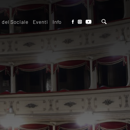
o del Sociale
Eventi
Info
tto del Teatro
Biglietteria
 il ridotto
Contatti
io Eventi del
Dove siamo
o
Dove Parcheggiare