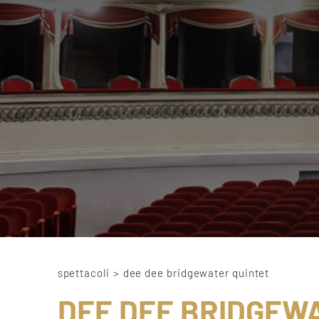
spettacoli
>
dee dee bridgewater quintet
DEE DEE BRIDGEW