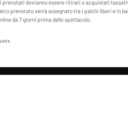
lchi prenotati dovranno essere ritirati e acquistati tassa
alco prenotato verrà assegnato tra i palchi liberi e in ba
nline da 7 giorni prima dello spettacolo.
 volte
Tag directory
Top ricerche
Site map
condividi