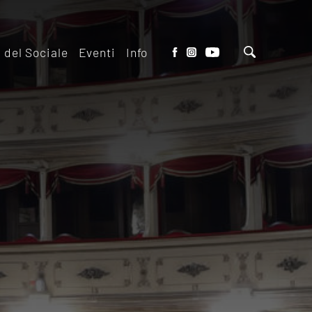
o del Sociale
Eventi
Info
tto del Teatro
Biglietteria
 il ridotto
Contatti
io Eventi del
Dove siamo
o
Dove Parcheggiare