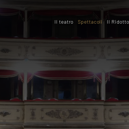
Il teatro
Spettacoli
Il Ridott
Storia
Il rido
Le sale
Affitta
Affitta il Teatro
Archiv
Ridott
Sostieni il Teatro