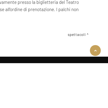
tivamente presso la biglietteria del Teatro
se all'ordine di prenotazione. I palchi non
spettacoli
COOKIE
Questo sito web utilizza i cookie. Maggiori informazioni sui cookie sono
disponibili a
questo link
. Continuando ad utilizzare questo sito si
acconsente all'utilizzo dei cookie durante la navigazione.
ACCETTA