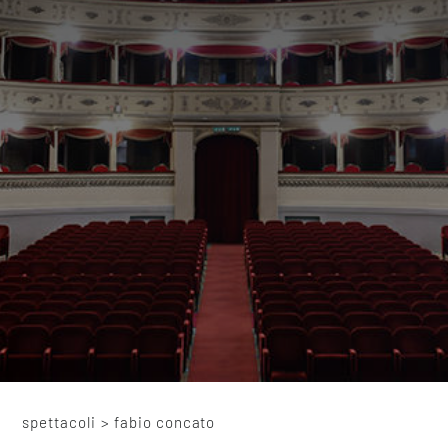
spettacoli
>
fabio concato