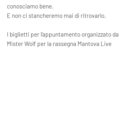
conosciamo bene.
E non ci stancheremo mai di ritrovarlo.
I biglietti per l’appuntamento organizzato da
Mister Wolf per la rassegna Mantova Live
Theatre, sono in vendita su TicketOne e presso le
biglietteria del teatro.
COOKIE
Questo sito web utilizza i cookie. Maggiori informazioni sui cookie
precedente: :
beatrice arnera
sono disponibili a
questo link
. Continuando ad utilizzare questo
successivo: :
oliva denaro
sito si acconsente all'utilizzo dei cookie durante la navigazione.
spettacoli
ACCETTA
condividi