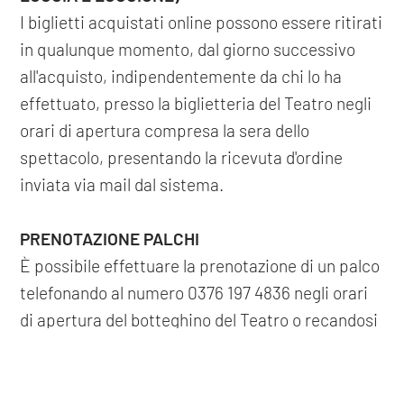
I biglietti acquistati online possono essere ritirati
in qualunque momento, dal giorno successivo
all'acquisto, indipendentemente da chi lo ha
effettuato, presso la biglietteria del Teatro negli
orari di apertura compresa la sera dello
spettacolo, presentando la ricevuta d'ordine
inviata via mail dal sistema.
PRENOTAZIONE PALCHI
È possibile effettuare la prenotazione di un palco
telefonando al numero 0376 197 4836 negli orari
di apertura del botteghino del Teatro o recandosi
in biglietteria. I biglietti per i palchi prenotati
COOKIE
dovranno essere ritirati e acquistati
tassativamente presso la biglietteria del Teatro