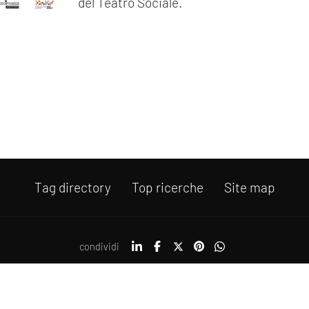
del Teatro Sociale.
Tag directory
Top ricerche
Site map
condividi