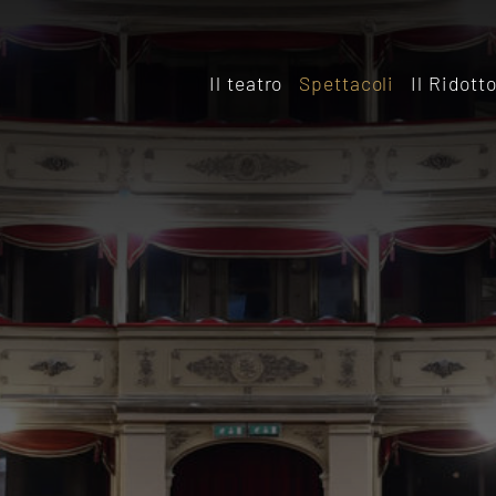
Il teatro
Spettacoli
Il Ridott
Storia
Il rido
Le sale
Affitta
Affitta il Teatro
Archiv
Ridott
Sostieni il Teatro