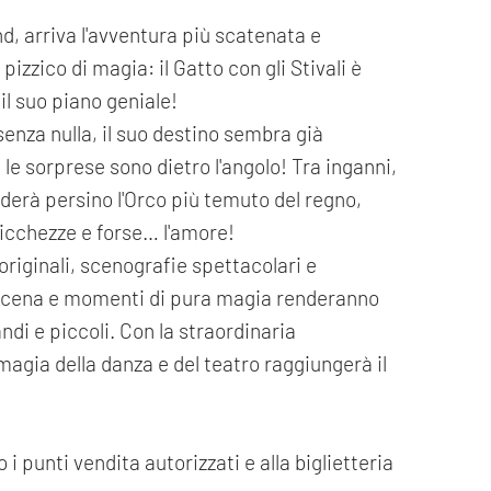
d, arriva l'avventura più scatenata e
pizzico di magia: il Gatto con gli Stivali è
il suo piano geniale!
enza nulla, il suo destino sembra già
le sorprese sono dietro l'angolo! Tra inganni,
fiderà persino l'Orco più temuto del regno,
ricchezze e forse… l'amore!
riginali, scenografie spettacolari e
i scena e momenti di pura magia renderanno
di e piccoli. Con la straordinaria
agia della danza e del teatro raggiungerà il
 i punti vendita autorizzati e alla biglietteria