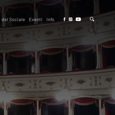
o del Sociale
Eventi
Info
tto del Teatro
Biglietteria
 il ridotto
Contatti
io Eventi del
Dove siamo
o
Dove Parcheggiare