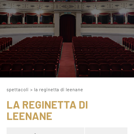
spettacoli
>
la reginetta di leenane
LA REGINETTA DI
LEENANE