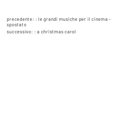
precedente: :
le grandi musiche per il cinema -
spostato
successivo: :
a christmas carol
spettacoli
COOKIE
Questo sito web utilizza i cookie. Maggiori informazioni sui cookie
condividi
sono disponibili a
questo link
. Continuando ad utilizzare questo
sito si acconsente all'utilizzo dei cookie durante la navigazione.
ACCETTA
Copyright © 2021-2026 Teatro Sociale Mantova, tutti i diritti riservati
Piazza Felice Cavallotti, 14, 46100 Mantova
Posta certificata: direzione@pec.teatrosocialemantova.it
Privacy e Cookie policy
Erogazioni ministeriali