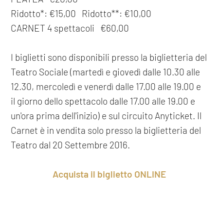
Ridotto*: €15,00 Ridotto**: €10,00
CARNET 4 spettacoli €60,00
I biglietti sono disponibili presso la biglietteria del
Teatro Sociale (martedì e giovedì dalle 10.30 alle
12.30, mercoledì e venerdì dalle 17.00 alle 19.00 e
il giorno dello spettacolo dalle 17.00 alle 19.00 e
un'ora prima dell'inizio) e sul circuito Anyticket. Il
Carnet è in vendita solo presso la biglietteria del
Teatro dal 20 Settembre 2016.
Acquista il biglietto ONLINE
*I biglietti ridotti sono riservati agli spettatori in
COOKIE
possesso di un biglietto del Teatrino d'Arco, ai