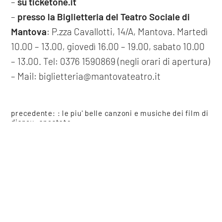
–
su ticketone.it
–
presso la Biglietteria del Teatro Sociale di
Mantova
: P.zza Cavallotti, 14/A, Mantova. Martedì
10.00 – 13.00, giovedì 16.00 – 19.00, sabato 10.00
– 13.00. Tel: 0376 1590869 (negli orari di apertura)
– Mail: biglietteria@mantovateatro.it
precedente: :
le piu' belle canzoni e musiche dei film di
disney -spostato
successivo: :
la reginetta di leenane
COOKIE
spettacoli
Questo sito web utilizza i cookie. Maggiori informazioni sui cookie
sono disponibili a
questo link
. Continuando ad utilizzare questo
sito si acconsente all'utilizzo dei cookie durante la navigazione.
condividi
ACCETTA