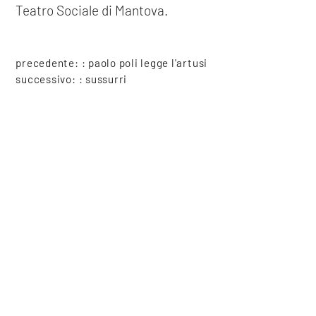
Teatro Sociale di Mantova.
precedente: :
paolo poli legge l'artusi
successivo: :
sussurri
spettacoli
COOKIE
Questo sito web utilizza i cookie. Maggiori informazioni sui cookie
condividi
sono disponibili a
questo link
. Continuando ad utilizzare questo
sito si acconsente all'utilizzo dei cookie durante la navigazione.
ACCETTA
Copyright © 2021-2026 Teatro Sociale Mantova, tutti i diritti riservati
Piazza Felice Cavallotti, 14, 46100 Mantova
Posta certificata: direzione@pec.teatrosocialemantova.it
Privacy e Cookie policy
Erogazioni ministeriali