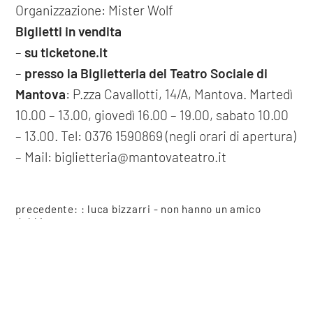
Organizzazione: Mister Wolf
Biglietti in vendita
–
su ticketone.it
–
presso la Biglietteria del Teatro Sociale di
Mantova
: P.zza Cavallotti, 14/A, Mantova. Martedì
10.00 – 13.00, giovedì 16.00 – 19.00, sabato 10.00
– 13.00. Tel: 0376 1590869 (negli orari di apertura)
– Mail: biglietteria@mantovateatro.it
precedente: :
luca bizzarri - non hanno un amico
dubbio
successivo: :
le grandi musiche per il cinema -
COOKIE
spostato
spettacoli
Questo sito web utilizza i cookie. Maggiori informazioni sui cookie
sono disponibili a
questo link
. Continuando ad utilizzare questo