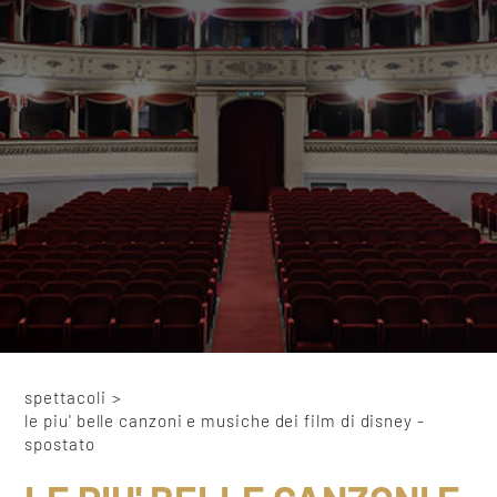
spettacoli
>
le piu' belle canzoni e musiche dei film di disney -
spostato