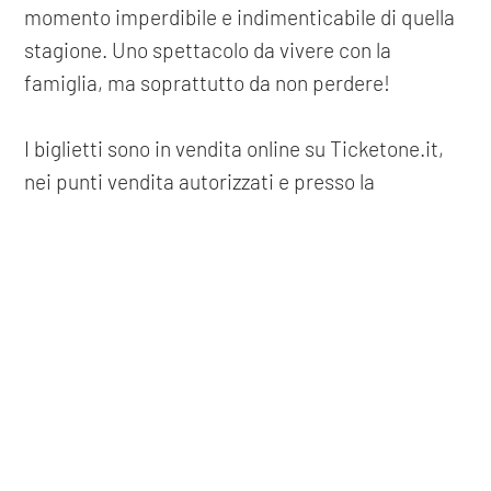
momento imperdibile e indimenticabile di quella
stagione. Uno spettacolo da vivere con la
famiglia, ma soprattutto da non perdere!
I biglietti sono in vendita online su Ticketone.it,
nei punti vendita autorizzati e presso la
biglietteria del teatro Sociale negli orari di
apertura.
COOKIE
Questo sito web utilizza i cookie. Maggiori informazioni sui cookie
precedente: :
drusilla foer
sono disponibili a
questo link
. Continuando ad utilizzare questo
successivo: :
beatrice arnera
sito si acconsente all'utilizzo dei cookie durante la navigazione.
spettacoli
ACCETTA