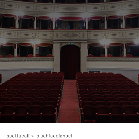
spettacoli
>
lo schiaccianoci