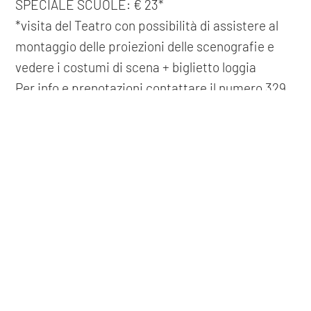
SPECIALE SCUOLE: € 23*
*visita del Teatro con possibilità di assistere al
montaggio delle proiezioni delle scenografie e
vedere i costumi di scena + biglietto loggia
Per info e prenotazioni contattare il numero 329
236 3163 - fino a esaurimento posti
COOKIE
Questo sito web utilizza i cookie. Maggiori informazioni sui cookie
precedente: :
i legnanesi in "ridere"
sono disponibili a
questo link
. Continuando ad utilizzare questo
successivo: :
ale e franz - comincium
sito si acconsente all'utilizzo dei cookie durante la navigazione.
spettacoli
ACCETTA
condividi