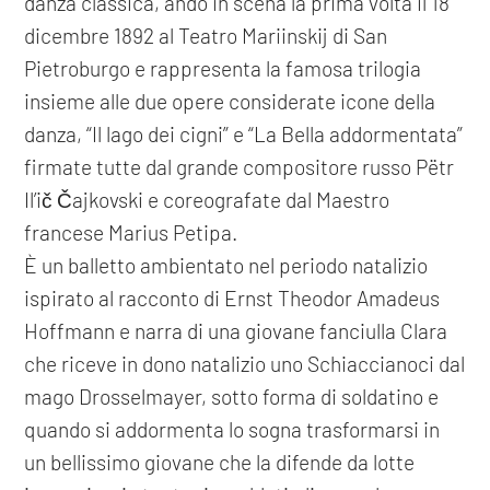
danza classica, andò in scena la prima volta il 18
dicembre 1892 al Teatro Mariinskij di San
Pietroburgo e rappresenta la famosa trilogia
insieme alle due opere considerate icone della
danza, “Il lago dei cigni” e “La Bella addormentata”
firmate tutte dal grande compositore russo Pëtr
Il’ič Čajkovski e coreografate dal Maestro
francese Marius Petipa.
È un balletto ambientato nel periodo natalizio
ispirato al racconto di Ernst Theodor Amadeus
Hoffmann e narra di una giovane fanciulla Clara
che riceve in dono natalizio uno Schiaccianoci dal
mago Drosselmayer, sotto forma di soldatino e
quando si addormenta lo sogna trasformarsi in
un bellissimo giovane che la difende da lotte