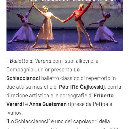
ll
Balletto di Verona
con i suoi allievi e la
Compagnia Junior presenta
Lo
Schiaccianoci
balletto classico di repertorio in
due atti su musiche di
Pëtr Il’ič Čajkovskij
, con la
direzione artistica e le coreografie di
Eriberto
Verardi
e
Anna Guetsman
riprese da Petipa e
Ivanov.
“Lo Schiaccianoci” è uno dei capolavori della