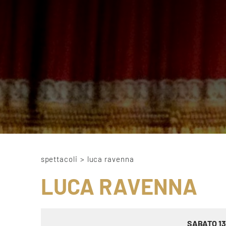
spettacoli
>
luca ravenna
LUCA RAVENNA
SABATO 13