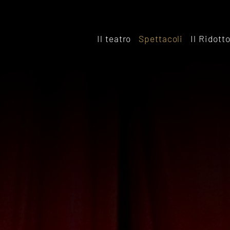
Il teatro
Spettacoli
Il Ridott
Storia
Il rido
Le sale
Affitta
Affitta il Teatro
Archiv
Ridott
Sostieni il Teatro