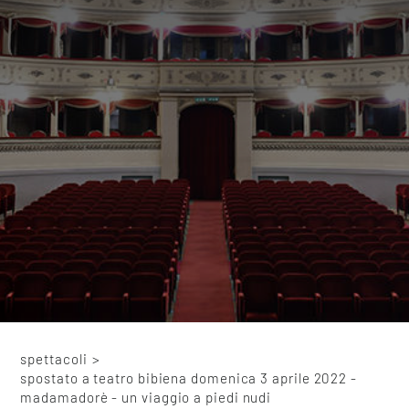
spettacoli
>
spostato a teatro bibiena domenica 3 aprile 2022 -
madamadorè - un viaggio a piedi nudi