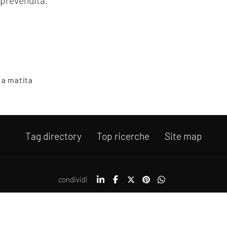
 prevendita.
 a matita
Tag directory
Top ricerche
Site map
condividi