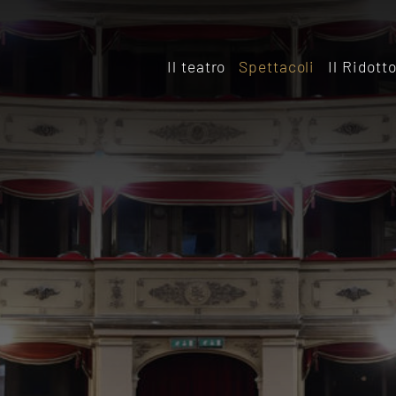
Il teatro
Spettacoli
Il Ridott
Storia
Il rido
Le sale
Affitta
Affitta il Teatro
Archiv
Ridott
Sostieni il Teatro