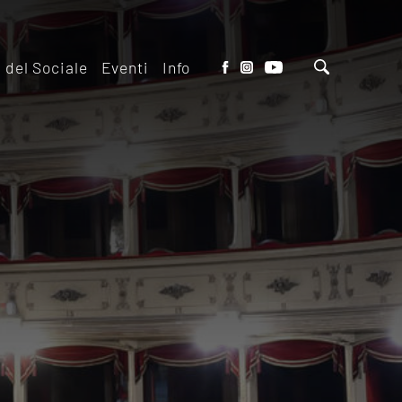
o del Sociale
Eventi
Info
tto del Teatro
Biglietteria
 il ridotto
Contatti
io Eventi del
Dove siamo
o
Dove Parcheggiare