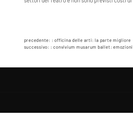
settori del Teatro e non sono previsti costi di
precedente: :
officina delle arti: la parte migliore
successivo: :
convivium musarum ballet: emozioni