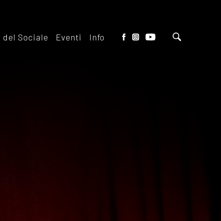
o del Sociale
Eventi
Info
tto del Teatro
Biglietteria
 il ridotto
Contatti
io Eventi del
Dove siamo
o
Dove Parcheggiare