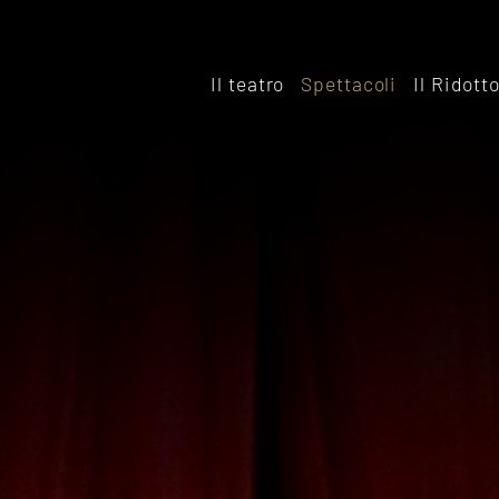
Il teatro
Spettacoli
Il Ridott
Storia
Il rido
Le sale
Affitta
Affitta il Teatro
Archiv
Ridott
Sostieni il Teatro