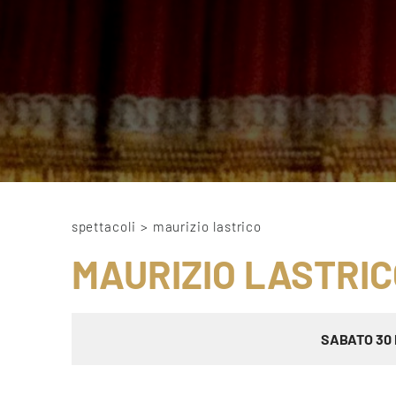
spettacoli
>
maurizio lastrico
MAURIZIO LASTRIC
SABATO 30