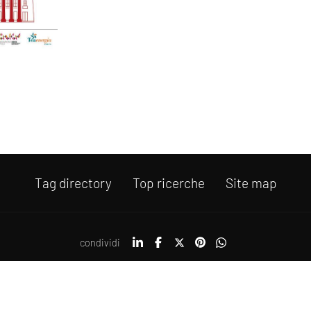
Tag directory
Top ricerche
Site map
condividi