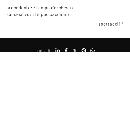
precedente: :
tempo d'orchestra
successivo: :
filippo caccamo
spettacoli
condividi
COOKIE
Questo sito web utilizza i cookie. Maggiori informazioni sui cookie
sono disponibili a
questo link
. Continuando ad utilizzare questo
Copyright © 2021-2026 Teatro Sociale Mantova, tutti i diritti riservati
sito si acconsente all'utilizzo dei cookie durante la navigazione.
Piazza Felice Cavallotti, 14, 46100 Mantova
Posta certificata: direzione@pec.teatrosocialemantova.it
ACCETTA
Privacy e Cookie policy
Erogazioni ministeriali