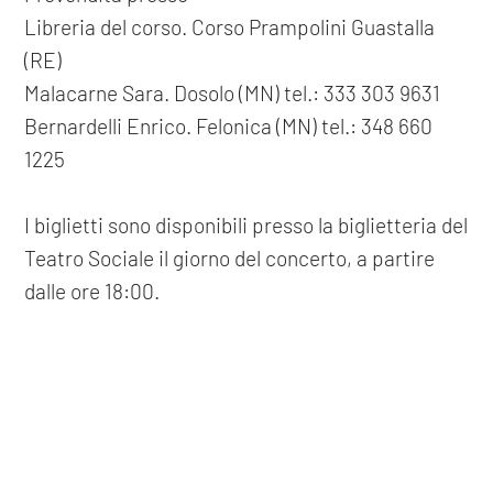
Libreria del corso. Corso Prampolini Guastalla
(RE)
Malacarne Sara. Dosolo (MN) tel.: 333 303 9631
Bernardelli Enrico. Felonica (MN) tel.: 348 660
1225
I biglietti sono disponibili presso la biglietteria del
Teatro Sociale il giorno del concerto, a partire
dalle ore 18:00.
precedente: :
mantova danza 2016
successivo: :
#annullato# sharry mann & harpreet
COOKIE
mangat live in concert
spettacoli
Questo sito web utilizza i cookie. Maggiori informazioni sui cookie