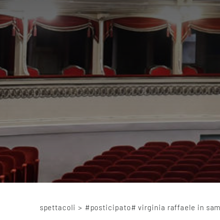
spettacoli
>
#posticipato# virginia raffaele in sa