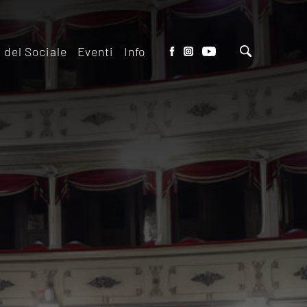
o del Sociale
Eventi
Info
tto del Teatro
Biglietteria
 il ridotto
Contatti
io Eventi del
Dove siamo
o
Dove Parcheggiare