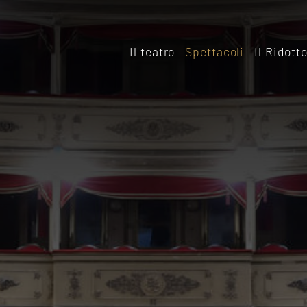
Il teatro
Spettacoli
Il Ridott
Storia
Il rido
Le sale
Affitta
Affitta il Teatro
Archiv
Ridott
Sostieni il Teatro