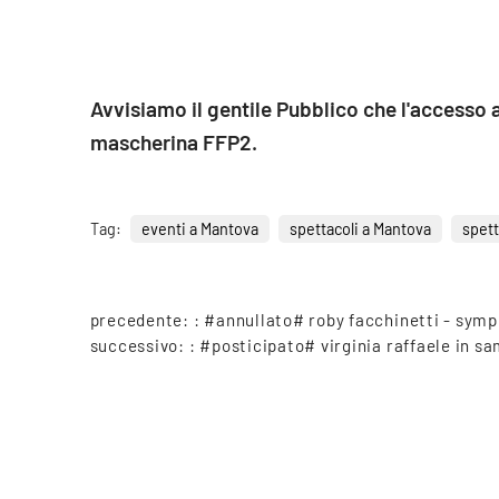
Avvisiamo il gentile Pubblico che l'accesso 
mascherina FFP2.
Tag:
eventi a Mantova
spettacoli a Mantova
spett
precedente: :
#annullato# roby facchinetti - sym
successivo: :
#posticipato# virginia raffaele in s