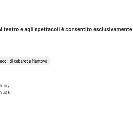
al teatro e agli spettacoli è consentito esclusivamente
acoli di cabaret a Mantova
phony
amusà
Tag directory
Top ricerche
Site map