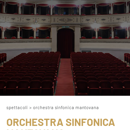
spettacoli
>
orchestra sinfonica mantovana
ORCHESTRA SINFONICA