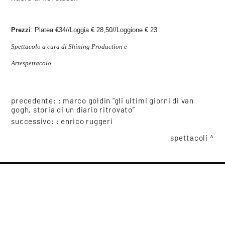
Prezzi
: Platea €34//Loggia € 28,50//Loggione € 23
Spettacolo a cura di Shining
Production e
Artespettacolo
precedente: :
marco goldin “gli ultimi giorni di van
gogh, storia di un diario ritrovato”
successivo: :
enrico ruggeri
spettacoli
condividi
COOKIE
Questo sito web utilizza i cookie. Maggiori informazioni sui cookie