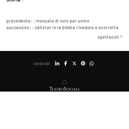
precedente: :
manuale di volo per uomo
successivo: :
oblivion in la bibbia riveduta e scorretta
spettacoli
condividi
COOKIE
Copyright © 2021-2026 Teatro Sociale Mantova, tutti i diritti riservati
Piazza Felice Cavallotti, 14, 46100 Mantova
Posta certificata: direzione@pec.teatrosocialemantova.it
Questo sito web utilizza i cookie. Maggiori informazioni sui cookie
Privacy e Cookie policy
Erogazioni ministeriali
sono disponibili a
questo link
. Continuando ad utilizzare questo