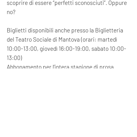
scoprire di essere “perfetti sconosciuti”. Oppure
no?
Biglietti disponibili anche presso la Biglietteria
del Teatro Sociale di Mantova (orari: martedì
10:00-13:00, giovedì 16:00-19:00, sabato 10:00-
13:00)
Abbonamento per l’intera stagione di prosa
disponibile a prezzo vantaggioso
COOKIE
Questo sito web utilizza i cookie. Maggiori informazioni sui cookie
sono disponibili a
questo link
. Continuando ad utilizzare questo
precedente: :
tempo d’orchestra
sito si acconsente all'utilizzo dei cookie durante la navigazione.
successivo: :
aldo cazzullo & moni ovadia
ACCETTA
spettacoli