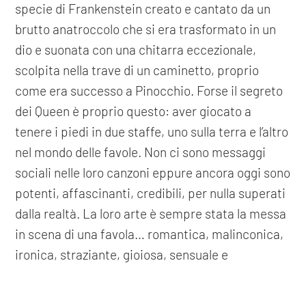
specie di Frankenstein creato e cantato da un
brutto anatroccolo che si era trasformato in un
dio e suonata con una chitarra eccezionale,
scolpita nella trave di un caminetto, proprio
come era successo a Pinocchio. Forse il segreto
dei Queen è proprio questo: aver giocato a
tenere i piedi in due staffe, uno sulla terra e l’altro
nel mondo delle favole. Non ci sono messaggi
sociali nelle loro canzoni eppure ancora oggi sono
potenti, affascinanti, credibili, per nulla superati
dalla realtà. La loro arte è sempre stata la messa
in scena di una favola… romantica, malinconica,
ironica, straziante, gioiosa, sensuale e
trasgressiva. Per comprenderli non serve la
ragione, bisogna solo arrendersi alla loro
COOKIE