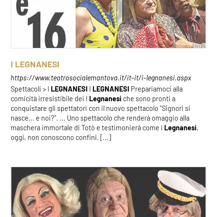
I LEGNANESI
https://www.teatrosocialemantova.it/it-it/i-legnanesi.aspx
Spettacoli > I
LEGNANESI
I
LEGNANESI
Prepariamoci alla
comicità irresistibile dei I
Legnanesi
che sono pronti a
conquistare gli spettatori con il nuovo spettacolo "Signori si
nasce... e noi?". ... Uno spettacolo che renderà omaggio alla
maschera immortale di Totò e testimonierà come i
Legnanesi
,
oggi, non conoscono confini. [...]