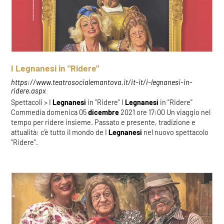
I Legnanesi in "Ridere"
https://www.teatrosocialemantova.it/it-it/i-legnanesi-in-
ridere.aspx
Spettacoli > I
Legnanesi
in "Ridere" I
Legnanesi
in "Ridere"
Commedia domenica 05
dicembre
2021 ore 17:00 Un viaggio nel
tempo per ridere insieme. Passato e presente, tradizione e
attualità: c'è tutto il mondo de I
Legnanesi
nel nuovo spettacolo
"Ridere".