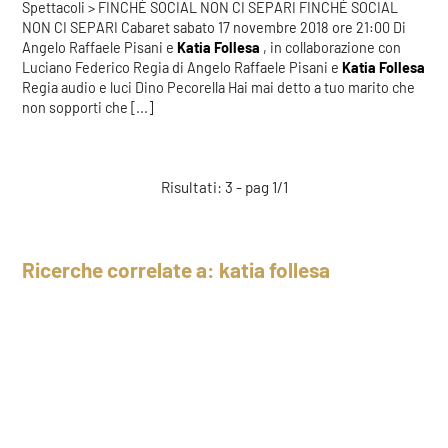
Spettacoli > FINCHÉ SOCIAL NON CI SEPARI FINCHÉ SOCIAL
NON CI SEPARI Cabaret sabato 17 novembre 2018 ore 21:00 Di
Angelo Raffaele Pisani e
Katia
Follesa
, in collaborazione con
Luciano Federico Regia di Angelo Raffaele Pisani e
Katia
Follesa
Regia audio e luci Dino Pecorella Hai mai detto a tuo marito che
non sopporti che [...]
Risultati: 3 - pag 1/1
Ricerche correlate a:
katia follesa
katia
COOKIE
follesa
Questo sito web utilizza i cookie. Maggiori informazioni sui cookie
sono disponibili a
questo link
. Continuando ad utilizzare questo
sito si acconsente all'utilizzo dei cookie durante la navigazione.